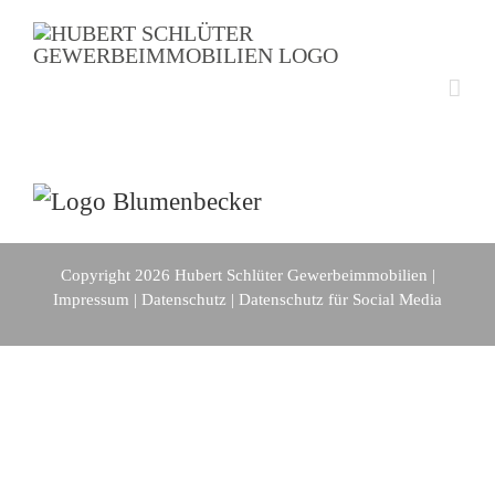
Zum
Inhalt
springen
Copyright 2026 Hubert Schlüter Gewerbeimmobilien |
Impressum
|
Datenschutz
|
Datenschutz für Social Media