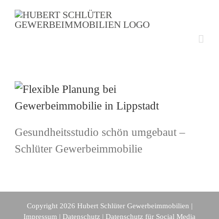
Zum
Inhalt
springen
Gesundheitsstudio schön umgebaut –
Schlüter Gewerbeimmobilie
Copyright 2026 Hubert Schlüter Gewerbeimmobilien |
Impressum
|
Datenschutz
|
Datenschutz für Social Media