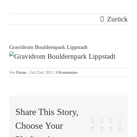
Zurück
Gravidrom Bouldernpark Lippstadt
Von
Florian
|
Juli 22nd, 2019
|
0 Kommentare
Share This Story,
Facebook
X
Reddit
LinkedI
Choose Your
Tumblr
Pinterest
Vk
E-
Mail